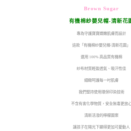
Brown Sugar
有機棉紗嬰兒帽-清新花
專為守護寶寶嬌嫩肌膚而設計
這款「有機棉紗嬰兒帽-清新花園」
選用 100% 高品質有機棉
紗布材質輕盈透氣、吸汗性佳
細緻呵護每一吋肌膚
我們堅持使用環保印染技術
不含有害化學物質，安全無毒更放
清新活潑的檸檬圖案
讓孩子在陽光下顯得更加可愛動人