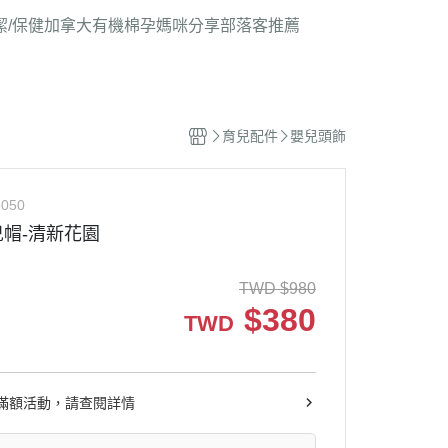
潔/保健
加拿大有機棉
孕媽咪分享
部落客推薦
育兒配件
嬰兒頭飾
050
帽-清新花園
TWD
$
980
$
380
TWD
滿額活動，請查閱詳情