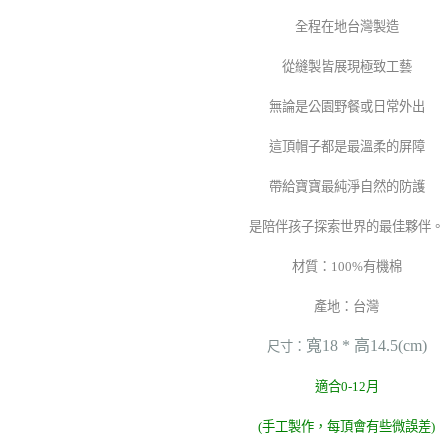
全程在地台灣製造
從縫製皆展現極致工藝
無論是公園野餐或日常外出
這頂帽子都是最溫柔的屏障
帶給寶寶最純淨自然的防護
是陪伴孩子探索世界的最佳夥伴。
材質：100%有機棉
產地：台灣
寬18 * 高14.5(cm)
尺寸：
適合0-12月
(手工製作，每頂會有些微誤差)