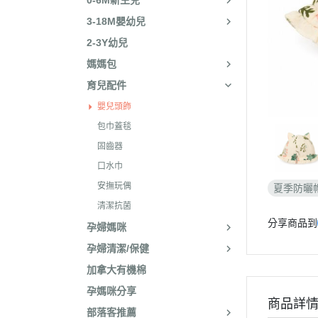
0-6M新生兒
3-18M嬰幼兒
2-3Y幼兒
媽媽包
育兒配件
嬰兒頭飾
包巾蓋毯
固齒器
口水巾
安撫玩偶
夏季防曬
清潔抗菌
分享商品到
孕婦媽咪
孕婦清潔/保健
加拿大有機棉
孕媽咪分享
商品詳
部落客推薦