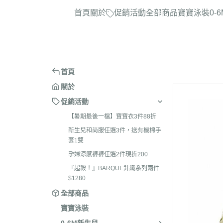
首頁
關於
促銷活動
全部商品
寶寶泳裝
0-
首頁
關於
促銷活動
【暑期最後一檔】寶寶衣3件88折
新生兒和尚服任選3件，送有機棉手
套1雙
孕婦涼感褲褲任選2件現折200
『超殺！』BARQUE針織系列兩件
$1280
全部商品
寶寶泳裝