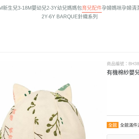
6M新生兒
3-18M嬰幼兒
2-3Y幼兒
媽媽包
育兒配件
孕婦媽咪
孕婦清
2Y-6Y BARQUE針織系列
商品編號：
BH38
有機棉紗嬰兒
全館
全館滿件