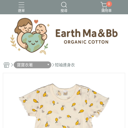
0
選單
搜尋
購物車
2025新款
春夏寶寶衣
竹節棉
第一代媽媽包
第二代媽媽包
寶寶衣著
短袖連身衣