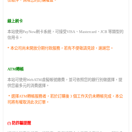
往取件，保障您的訂購權益。
線上刷卡
本站使用
PayNow
刷卡系統，可接受
VISA
、
Mastercard
、
JCB
等類型的
信用卡。
*
本公司尚未開放分期付款服務，若有不便敬請見諒，謝謝您。
ATM
轉帳
本站可使用
WebATM
虛擬帳號繳費，並可依照您的銀行別做選擇，提
供您最多元的消費選擇。
*
選擇
ATM
轉帳服務者，若於訂購後
3
個工作天仍未轉帳完成，本公
司將有權取消此次訂單。
(!)
防詐騙提醒