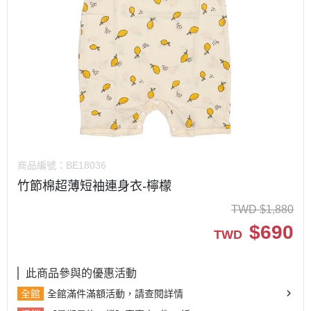
商品編號：
BE18036
竹節棉超薄短袖連身衣-檸檬
TWD
$
1,880
$
690
TWD
此商品參與的優惠活動
全館
全館滿件滿額活動，請查閱詳情