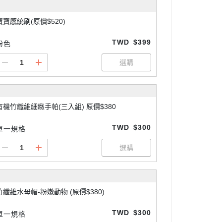
寶寶感統刷(原價$520)
TWD
$399
粉色
有機竹纖維細緻手帕(三入組) 原價$380
TWD
$300
單一規格
竹纖維水母帽-粉嫩動物 (原價$380)
TWD
$300
單一規格