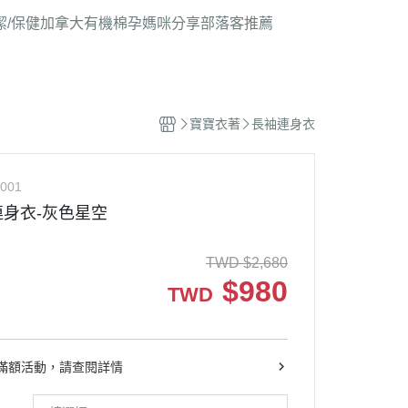
潔/保健
加拿大有機棉
孕媽咪分享
部落客推薦
寶寶衣著
長袖連身衣
001
身衣-灰色星空
TWD
$
2,680
$
980
TWD
滿額活動，請查閱詳情