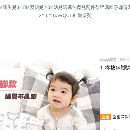
6M新生兒
3-18M嬰幼兒
2-3Y幼兒
媽媽包
育兒配件
孕婦媽咪
孕婦清
2Y-6Y BARQUE針織系列
商品編號：
BS37
有機棉包腳連
全館
全館滿件