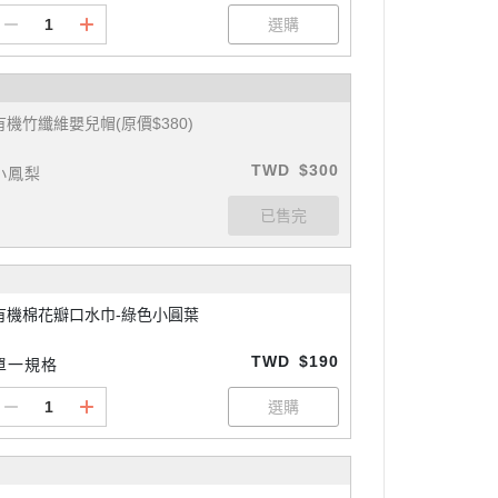
有機竹纖維嬰兒帽(原價$380)
TWD
$300
小鳳梨
有機棉花瓣口水巾-綠色小圓葉
TWD
$190
單一規格