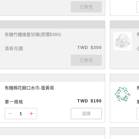
有機竹纖維嬰兒帽(原價$380)
TWD
$300
清新花園
有機棉花瓣口水巾-蛋黃哥
TWD
$190
單一規格