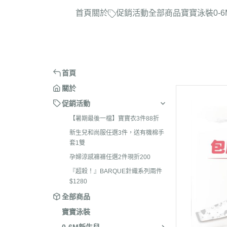
首頁
關於
促銷活動
全部商品
寶寶泳裝
0-
首頁
關於
促銷活動
【暑期最後一檔】寶寶衣3件88折
新生兒和尚服任選3件，送有機棉手
套1雙
孕婦涼感褲褲任選2件現折200
『超殺！』BARQUE針織系列兩件
$1280
全部商品
寶寶泳裝